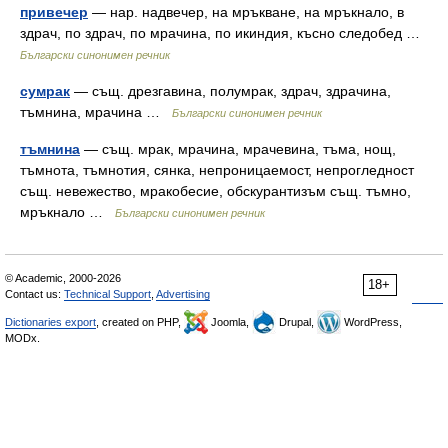
привечер
— нар. надвечер, на мръкване, на мръкнало, в
здрач, по здрач, по мрачина, по икиндия, късно следобед …
Български синонимен речник
сумрак
— същ. дрезгавина, полумрак, здрач, здрачина,
тъмнина, мрачина …
Български синонимен речник
тъмнина
— същ. мрак, мрачина, мрачевина, тъма, нощ,
тъмнота, тъмнотия, сянка, непроницаемост, непрогледност
същ. невежество, мракобесие, обскурантизъм същ. тъмно,
мръкнало …
Български синонимен речник
© Academic, 2000-2026
18+
Contact us:
Technical Support
,
Advertising
Dictionaries export
, created on PHP,
Joomla,
Drupal,
WordPress,
MODx.