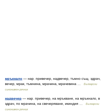
мръкнало
— нар. привечер, надвечер, тъмно същ. здрач,
вечер, мрак, тъмнина, мрачина, мрачевина …
Български
синонимен речник
надвечер
— нар. привечер, на мръкване, на мръкнало, в
здрач, по мрачина, на свечеряване, икиндия …
Български
синонимен речник