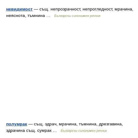
невидимост
— същ. непрозрачност, непрогледност, мрачина,
неяснота, тъмнина …
Български синонимен речник
полумрак
— същ. здрач, мрачина, тъмнина, дрезгавина,
здрачина същ. сумрак …
Български синонимен речник