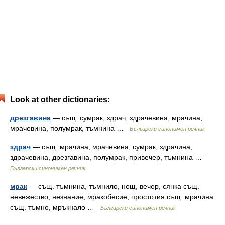
Look at other dictionaries:
дрезгавина
— същ. сумрак, здрач, здрачевина, мрачина,
мрачевина, полумрак, тъмнина …
Български синонимен речник
здрач
— същ. мрачина, мрачевина, сумрак, здрачина,
здрачевина, дрезгавина, полумрак, привечер, тъмнина …
Български синонимен речник
мрак
— същ. тъмнина, тъмнило, нощ, вечер, сянка същ.
невежество, незнание, мракобесие, простотия същ. мрачина
същ. тъмно, мръкнало …
Български синонимен речник