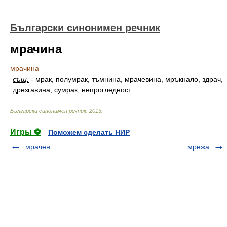
Български синонимен речник
мрачина
мрачина
същ.
-
мрак, полумрак, тъмнина, мрачевина, мръкнало, здрач,
дрезгавина, сумрак, непрогледност
Български синонимен речник
.
2013
.
Игры ⚽
Поможем сделать НИР
мрачен
мрежа